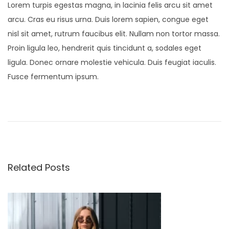
Lorem turpis egestas magna, in lacinia felis arcu sit amet
arcu. Cras eu risus urna. Duis lorem sapien, congue eget
nisl sit amet, rutrum faucibus elit. Nullam non tortor massa.
Proin ligula leo, hendrerit quis tincidunt a, sodales eget
ligula. Donec ornare molestie vehicula. Duis feugiat iaculis.
Fusce fermentum ipsum.
B
a
b
y
G
Related Posts
i
r
l
B
e