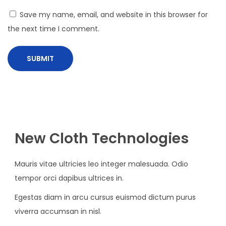
Save my name, email, and website in this browser for
the next time I comment.
New Cloth Technologies
Mauris vitae ultricies leo integer malesuada. Odio
tempor orci dapibus ultrices in.
Egestas diam in arcu cursus euismod dictum purus
viverra accumsan in nisl.