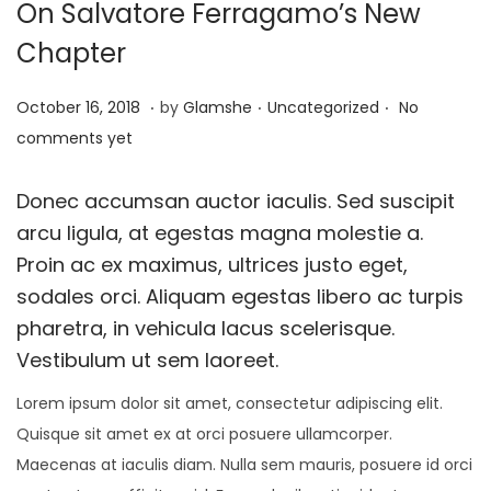
On Salvatore Ferragamo’s New
Chapter
.
.
.
P
P
J
October 16, 2018
by
Glamshe
Uncategorized
No
o
o
u
comments yet
s
s
n
t
t
e
Donec accumsan auctor iaculis. Sed suscipit
e
e
1
arcu ligula, at egestas magna molestie a.
d
d
7
Proin ac ex maximus, ultrices justo eget,
o
i
,
sodales orci. Aliquam egestas libero ac turpis
n
n
2
pharetra, in vehicula lacus scelerisque.
0
Vestibulum ut sem laoreet.
2
Lorem ipsum dolor sit amet, consectetur adipiscing elit.
3
Quisque sit amet ex at orci posuere ullamcorper.
Maecenas at iaculis diam. Nulla sem mauris, posuere id orci