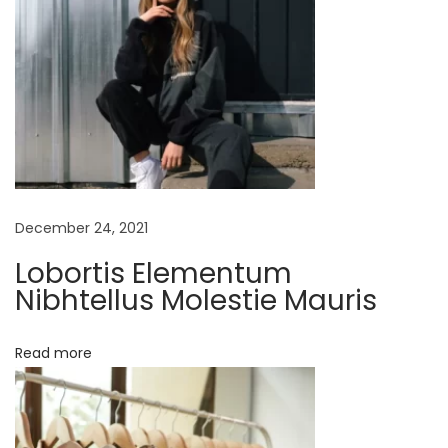
R
e
a
d
y
F
o
r
December 24, 2021
T
Lobortis Elementum
h
Nibhtellus Molestie Mauris
e
C
Read more
o
m
i
n