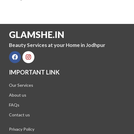
GLAMSHE.IN
Beauty Services at your Home in Jodhpur
IMPORTANT LINK
Our Services
About us
FAQs
Contact us
Privacy Policy