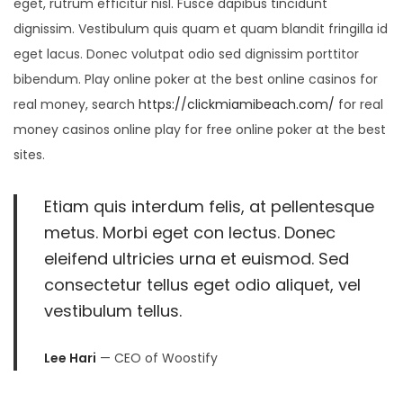
eget, rutrum efficitur nisl. Fusce dapibus tincidunt
dignissim. Vestibulum quis quam et quam blandit fringilla id
eget lacus. Donec volutpat odio sed dignissim porttitor
bibendum. Play online poker at the best online casinos for
real money, search
https://clickmiamibeach.com/
for real
money casinos online play for free online poker at the best
sites.
Etiam quis interdum felis, at pellentesque
metus. Morbi eget con lectus. Donec
eleifend ultricies urna et euismod. Sed
consectetur tellus eget odio aliquet, vel
vestibulum tellus.
Lee Hari
— CEO of Woostify